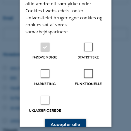
altid ændre dit samtykke under
Cookies i webstedets footer.
Universitetet bruger egne cookies og
Email
cookies sat af vores
samarbejdspartnere.
Hovedområde:
NØDVENDIGE
STATISTISKE
Arts/Adm
BSS
MARKETING
FUNKTIONELLE
Health
SciTech
Andet
UKLASSIFICEREDE
UNDLAD FLUEBEN HER! Det slår tracking til
Accepter alle
Tilmeld