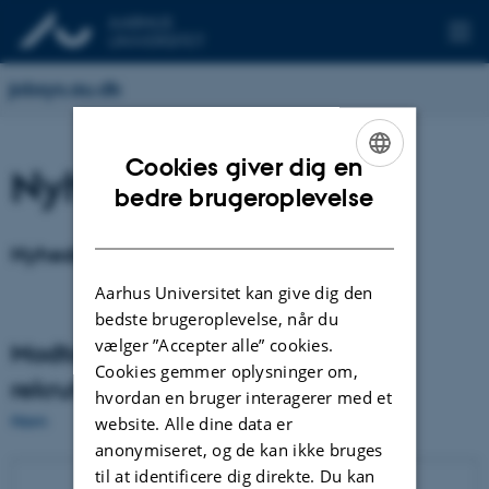
jobsys.au.dk
Cookies giver dig en
Nyhedsmail
ENGLISH
bedre brugeroplevelse
DANISH
Nyhedsarkiv
Aarhus Universitet kan give dig den
bedste brugeroplevelse, når du
vælger ”Accepter alle” cookies.
Modtag nyheder omkring e-
Cookies gemmer oplysninger om,
rekruttering
hvordan en bruger interagerer med et
Navn
website. Alle dine data er
anonymiseret, og de kan ikke bruges
til at identificere dig direkte. Du kan